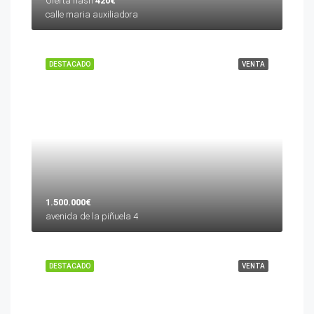
Oferta flash
420€
calle maria auxiliadora
DESTACADO
VENTA
1.500.000€
avenida de la piñuela 4
DESTACADO
VENTA