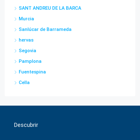
SANT ANDREU DE LA BARCA
Murcia
Sanlúcar de Barrameda
hervas
Segovia
Pamplona
Fuentespina
Cella
Descubrir