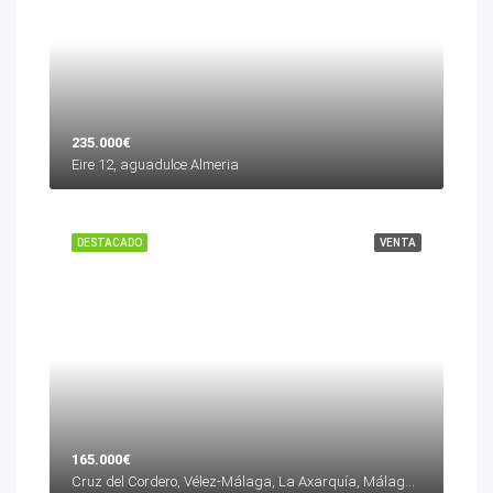
235.000€
Eire 12, aguadulce Almeria
DESTACADO
VENTA
165.000€
Cruz del Cordero, Vélez-Málaga, La Axarquía, Málaga, Andalucía, 29700, España