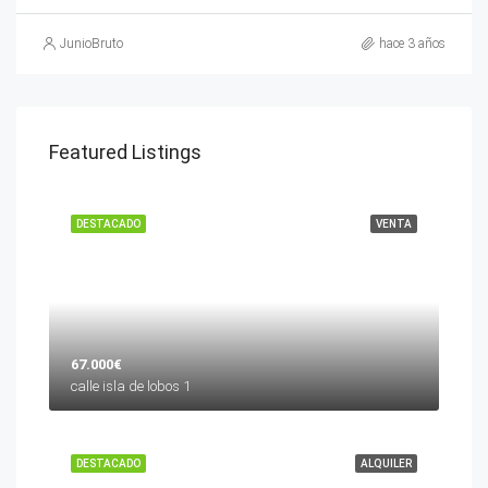
JunioBruto
hace 3 años
Featured Listings
DESTACADO
VENTA
67.000€
calle isla de lobos 1
DESTACADO
ALQUILER