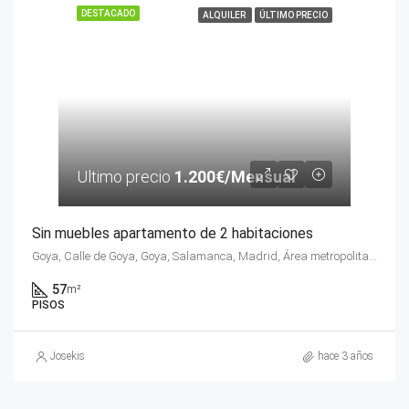
DESTACADO
ALQUILER
ÚLTIMO PRECIO
Ultimo precio
1.200€/Mensual
Sin muebles apartamento de 2 habitaciones
Goya, Calle de Goya, Goya, Salamanca, Madrid, Área metropolitana de Madrid y Corredor del Henares, Comunidad de Madrid, 28001, España
57
m²
PISOS
Josekis
hace 3 años