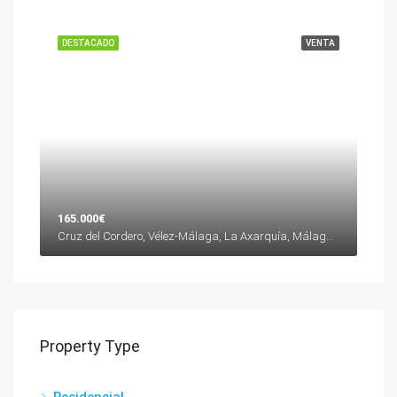
DESTACADO
VENTA
165.000€
Cruz del Cordero, Vélez-Málaga, La Axarquía, Málaga, Andalucía, 29700, España
Property Type
Residencial