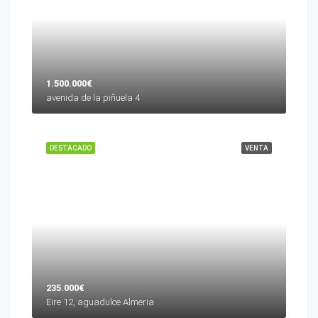
1.500.000€
avenida de la piñuela 4
DESTACADO
VENTA
235.000€
Eire 12, aguadulce Almeria