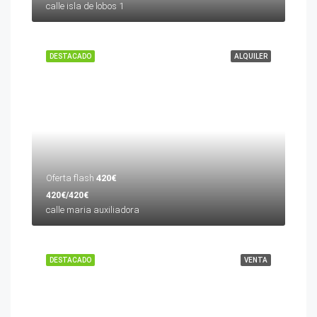
calle isla de lobos 1
DESTACADO
ALQUILER
Oferta flash
420€
420€/420€
calle maria auxiliadora
DESTACADO
VENTA