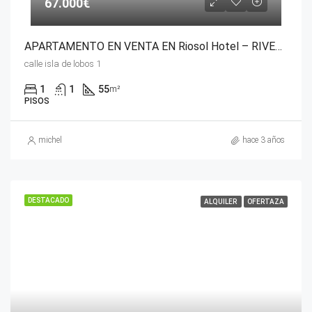
67.000€
APARTAMENTO EN VENTA EN Riosol Hotel – RIVERSUN-TOURISTIC
calle isla de lobos 1
1
1
55
m²
PISOS
michel
hace 3 años
DESTACADO
ALQUILER
OFERTAZA