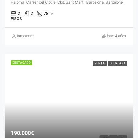
Paloma, Carrer del Clot, el Clot, Sant Martí, Barcelona, Barcelonés, Barcelona, Cataluña, 08018, España
2
2
78
m²
PISOS
inmoasser
hace 4 años
DESTACADO
VENTA
OFERTAZA
190.000€