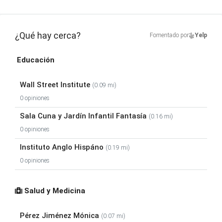
¿Qué hay cerca?
Fomentado por
Yelp
Educación
Wall Street Institute
(0.09 mi)
0 opiniones
Sala Cuna y Jardín Infantil Fantasía
(0.16 mi)
0 opiniones
Instituto Anglo Hispáno
(0.19 mi)
0 opiniones
Salud y Medicina
Pérez Jiménez Mónica
(0.07 mi)