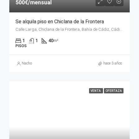
500€/mensual
Se alquila piso en Chiclana de la Frontera
Calle Larga, Chiclana de la Frontera, Bahía de Cádiz, Cádiz, Andalucía, 11130, España
1
1
40
m²
PISOS
Nacho
hace 3 años
VENTA
OFERTAZA