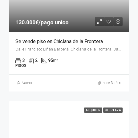
130.000€/pago unico
Se vende piso en Chiclana de la Frontera
Calle Francisco Liñán Barberá, Chiclana de la Frontera, Bahía de Cádiz, Cádiz, Andalucía, 11130, España
3
2
95
m²
PISOS
Nacho
hace 3 años
ALQUILER
OFERTAZA