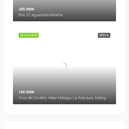
235.000€
Eire 12, aguadulce Almeria
DESTACADO
VENTA
165.000€
Cruz del Cordero, Vélez-Málaga, La Axarquía, Málaga, Andalucía, 29700, España