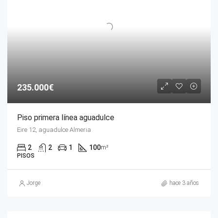
235.000€
Piso primera línea aguadulce
Eire 12, aguadulce Almeria
2
2
1
100
m²
PISOS
Jorge
hace 3 años