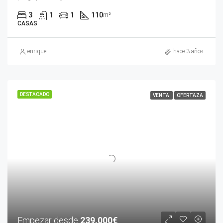
3
1
1
110
m²
CASAS
enrique
hace 3 años
DESTACADO
VENTA
OFERTAZA
Empezar desde
239.000€