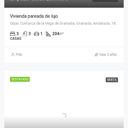
Vivienda pareada de lujo
Gójar, Comarca de la Vega de Granada, Granada, Andalucía, 18150, España
3
3
1
204
m²
CASAS
Pilar
hace 3 años
DESTACADO
VENTA