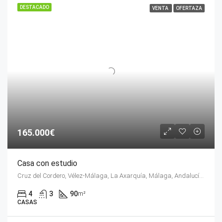
DESTACADO
VENTA
OFERTAZA
165.000€
Casa con estudio
Cruz del Cordero, Vélez-Málaga, La Axarquía, Málaga, Andalucía, 29700, España
4
3
90
m²
CASAS