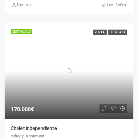
Marireme
hace 3 años
DESTACADO
VENTA
OFERTAZA
170.000€
Chalet independiente
poligo pla ontinyent