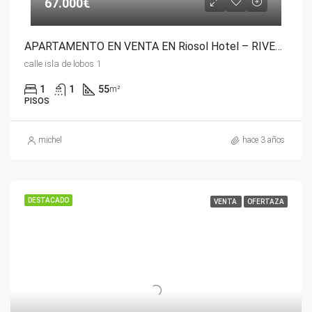
67.000€
APARTAMENTO EN VENTA EN Riosol Hotel – RIVERSUN-TOURISTIC
calle isla de lobos 1
1
1
55
m²
PISOS
michel
hace 3 años
DESTACADO
VENTA
OFERTAZA