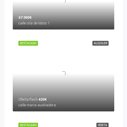
67.000€
calle isla de lobos 1
DESTACADO
ALQUILER
Oferta flash
420€
calle maria auxiliadora
DESTACADO
VENTA