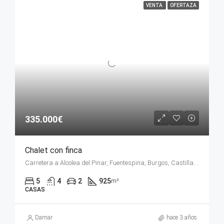
VENTA
OFERTAZA
335.000€
Chalet con finca
Carretera a Alcolea del Pinar, Fuentespina, Burgos, Castilla y León, 09471, España
5
4
2
925
m²
CASAS
Damar
hace 3 años