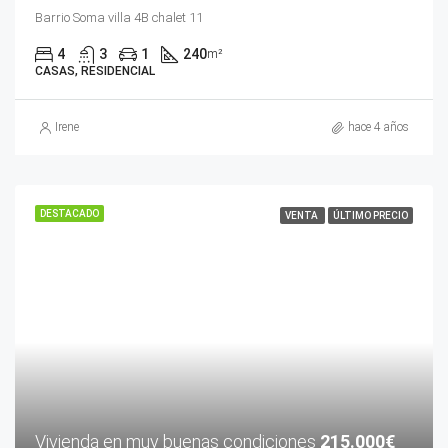
Barrio Soma villa 4B chalet 11
4
3
1
240
m²
CASAS, RESIDENCIAL
Irene
hace 4 años
DESTACADO
VENTA
ÚLTIMO PRECIO
Vivienda en muy buenas condiciones
215.000€