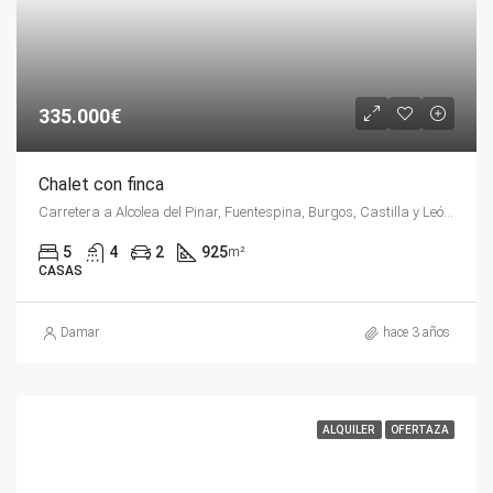
335.000€
Chalet con finca
Carretera a Alcolea del Pinar, Fuentespina, Burgos, Castilla y León, 09471, España
5
4
2
925
m²
CASAS
Damar
hace 3 años
ALQUILER
OFERTAZA