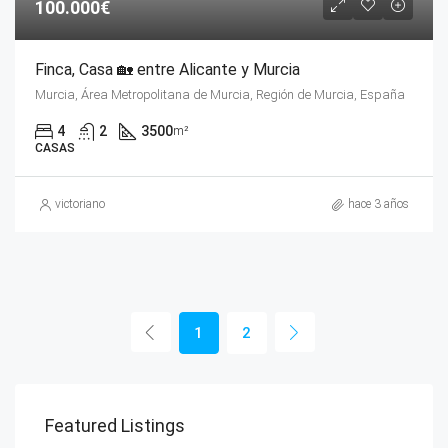
100.000€
Finca, Casa 🏡 entre Alicante y Murcia
Murcia, Área Metropolitana de Murcia, Región de Murcia, España
4
2
3500
m²
CASAS
victoriano
hace 3 años
1
2
Featured Listings