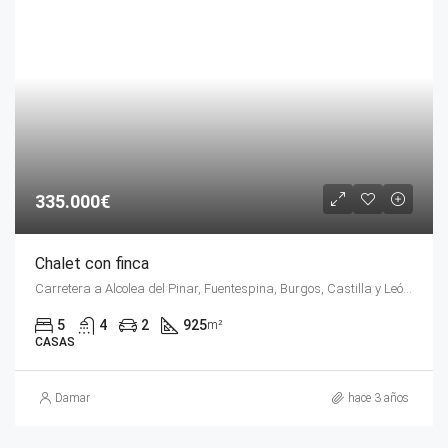
335.000€
Chalet con finca
Carretera a Alcolea del Pinar, Fuentespina, Burgos, Castilla y León, 09471, España
5
4
2
925
m²
CASAS
Damar
hace 3 años