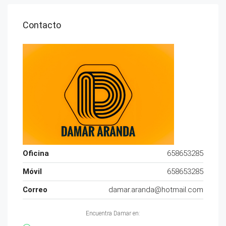
Contacto
Oficina
658653285
Móvil
658653285
Correo
damar.aranda@hotmail.com
Encuentra Damar en: