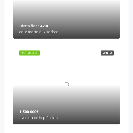
Oferta flash
420€
calle maria auxiliadora
DESTACADO
VENTA
1.500.000€
avenida de la piñuela 4