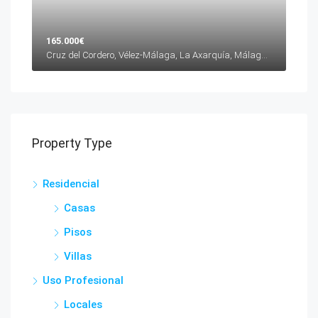
165.000€
Cruz del Cordero, Vélez-Málaga, La Axarquía, Málaga, Andalucía, 29700, España
Property Type
Residencial
Casas
Pisos
Villas
Uso Profesional
Locales