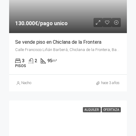
130.000€/pago unico
Se vende piso en Chiclana de la Frontera
Calle Francisco Liñán Barberá, Chiclana de la Frontera, Bahía de Cádiz, Cádiz, Andalucía, 11130, España
3
2
95
m²
PISOS
Nacho
hace 3 años
ALQUILER
OFERTAZA