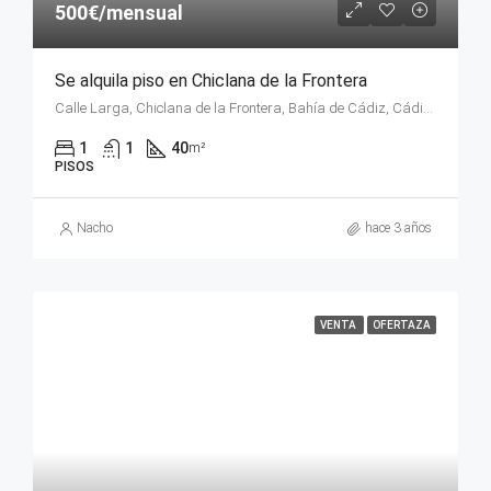
500€/mensual
Se alquila piso en Chiclana de la Frontera
Calle Larga, Chiclana de la Frontera, Bahía de Cádiz, Cádiz, Andalucía, 11130, España
1
1
40
m²
PISOS
Nacho
hace 3 años
VENTA
OFERTAZA