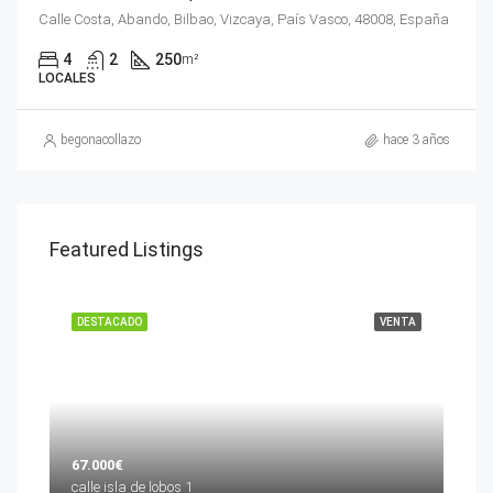
Calle Costa, Abando, Bilbao, Vizcaya, País Vasco, 48008, España
4
2
250
m²
LOCALES
begonacollazo
hace 3 años
Featured Listings
DESTACADO
VENTA
67.000€
calle isla de lobos 1