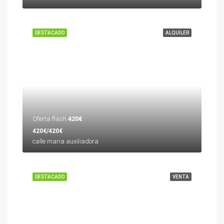
DESTACADO
ALQUILER
Oferta flash
420€
420€/420€
calle maria auxiliadora
DESTACADO
VENTA