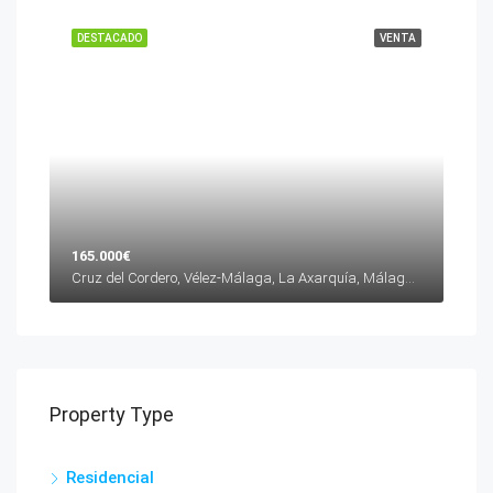
DESTACADO
VENTA
165.000€
Cruz del Cordero, Vélez-Málaga, La Axarquía, Málaga, Andalucía, 29700, España
Property Type
Residencial