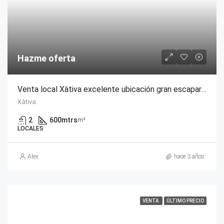
Hazme oferta
Venta local Xàtiva excelente ubicación gran escaparate
Xàtiva
2
600mtrs
m²
LOCALES
Alex
hace 3 años
VENTA
ÚLTIMO PRECIO