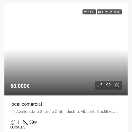
VENTA
ÚLTIMO PRECIO
50.000€
local comercial
40, Avenida de la Guardia Civil, Industria, Albacete, Castille-La Manche, 02005, Espagne
1
50
m²
LOCALES