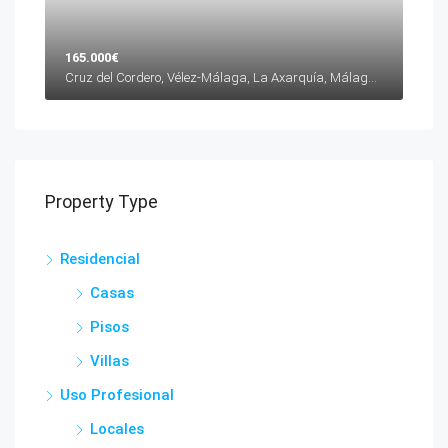
165.000€
Cruz del Cordero, Vélez-Málaga, La Axarquía, Málaga, Andalucía, 29700, España
Property Type
Residencial
Casas
Pisos
Villas
Uso Profesional
Locales