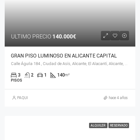
ULTIMO PRECIO
140.000€
GRAN PISO LUMINOSO EN ALICANTE CAPITAL
Calle Águila 184 , Ciudad de Asís, Alicante, El Alacantí, Alicante, Comunidad Valenciana, 03007, España
3
2
1
140
m²
PISOS
PAQUI
hace 4 años
ALQUILER
RESERVADO