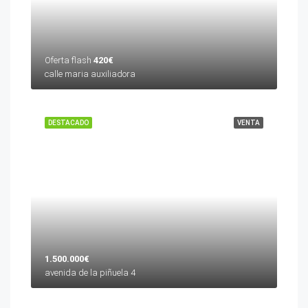
Oferta flash
420€
calle maria auxiliadora
DESTACADO
VENTA
1.500.000€
avenida de la piñuela 4