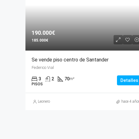
190.000€
185.000€
Se vende piso centro de Santander
Federico Vial
3
2
70
m²
Detalles
PISOS
Leonero
hace 4 año