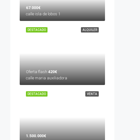
67.000€
calle isla de lobos 1
DESTACADO
ALQUILER
Oferta flash
420€
calle maria auxiliadora
DESTACADO
VENTA
1.500.000€