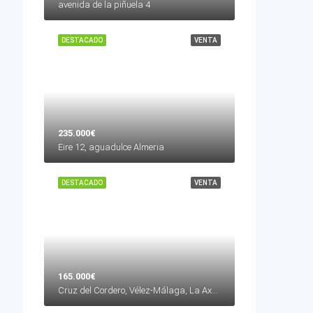
avenida de la piñuela 4
DESTACADO
VENTA
235.000€
Eire 12, aguadulce Almeria
DESTACADO
VENTA
165.000€
Cruz del Cordero, Vélez-Málaga, La Axarquía, Málaga, Andalucía, 29700, España