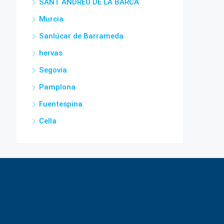
SANT ANDREU DE LA BARCA
Murcia
Sanlúcar de Barrameda
hervas
Segovia
Pamplona
Fuentespina
Cella