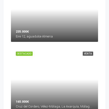
235.000€
Eire 12, aguadulce Almeria
DESTACADO
VENTA
165.000€
Cruz del Cordero, Vélez-Málaga, La Axarquía, Málaga, Andalucía, 29700, España