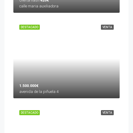
Oferta flash
420€
calle maria auxiliadora
DESTACADO
VENTA
1.500.000€
avenida de la piñuela 4
DESTACADO
VENTA