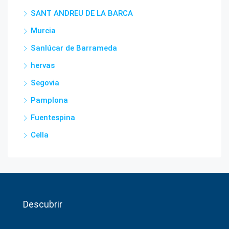
SANT ANDREU DE LA BARCA
Murcia
Sanlúcar de Barrameda
hervas
Segovia
Pamplona
Fuentespina
Cella
Descubrir