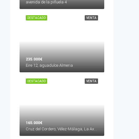
avenida de la piñuela 4
DESTACADO
VENTA
235.000€
Eire 12, aguadulce Almeria
DESTACADO
VENTA
165.000€
Cruz del Cordero, Vélez-Málaga, La Axarquía, Málaga, Andalucía, 29700, España