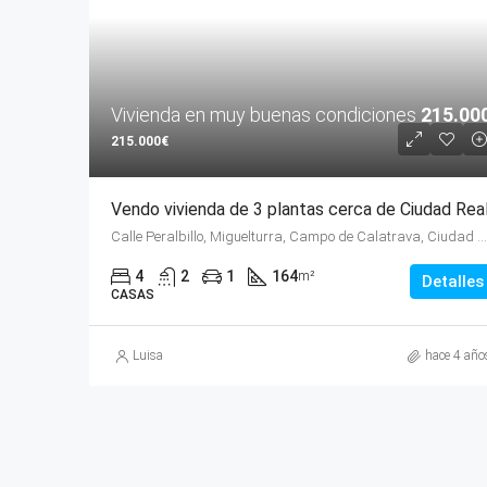
Vivienda en muy buenas condiciones
215.00
215.000€
Vendo vivienda de 3 plantas cerca de Ciudad Rea
Calle Peralbillo, Miguelturra, Campo de Calatrava, Ciudad Real, Castilla-La Mancha, 13170, España
4
2
1
164
m²
Detalles
CASAS
Luisa
hace 4 año