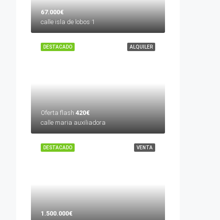
67.000€
calle isla de lobos 1
DESTACADO
ALQUILER
Oferta flash
420€
calle maria auxiliadora
DESTACADO
VENTA
1.500.000€