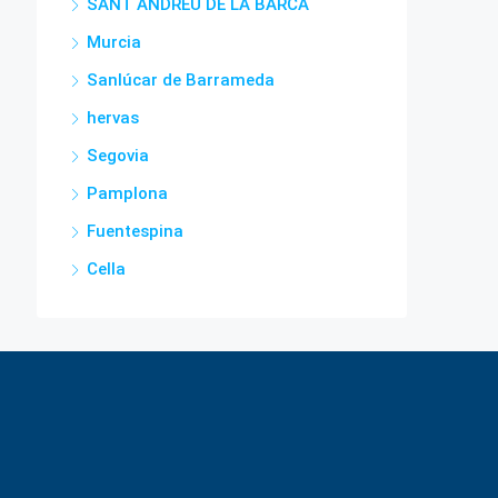
SANT ANDREU DE LA BARCA
Murcia
Sanlúcar de Barrameda
hervas
Segovia
Pamplona
Fuentespina
Cella