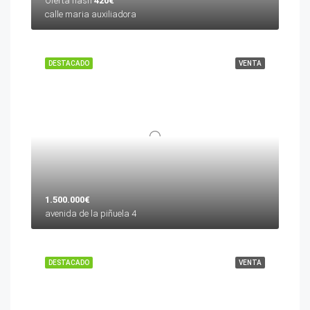
Oferta flash
420€
calle maria auxiliadora
DESTACADO
VENTA
1.500.000€
avenida de la piñuela 4
DESTACADO
VENTA