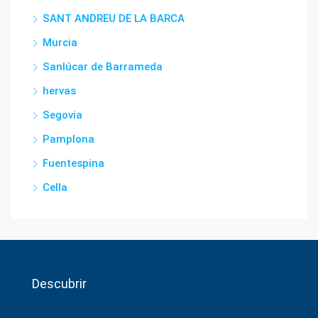
SANT ANDREU DE LA BARCA
Murcia
Sanlúcar de Barrameda
hervas
Segovia
Pamplona
Fuentespina
Cella
Descubrir