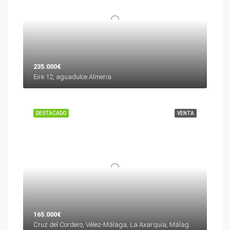
235.000€
Eire 12, aguadulce Almeria
DESTACADO
VENTA
165.000€
Cruz del Cordero, Vélez-Málaga, La Axarquía, Málaga, Andalucía, 29700, España