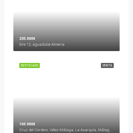
235.000€
Eire 12, aguadulce Almeria
DESTACADO
VENTA
165.000€
Cruz del Cordero, Vélez-Málaga, La Axarquía, Málaga, Andalucía, 29700, España