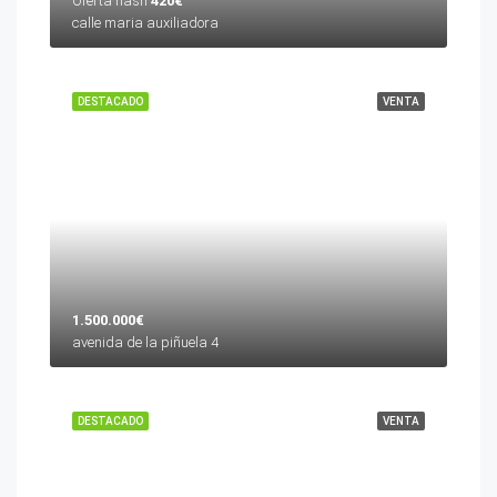
Oferta flash
420€
calle maria auxiliadora
DESTACADO
VENTA
1.500.000€
avenida de la piñuela 4
DESTACADO
VENTA