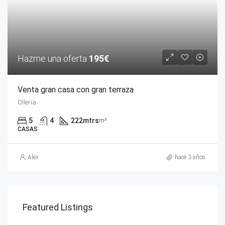
Hazme una oferta
195€
Venta gran casa con gran terraza
Olleria
5
4
222mtrs
m²
CASAS
Alex
hace 3 años
Featured Listings