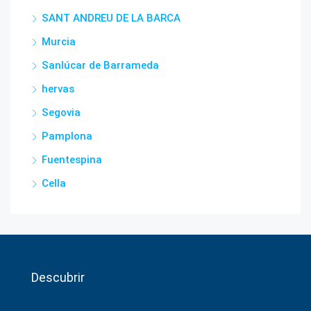
SANT ANDREU DE LA BARCA
Murcia
Sanlúcar de Barrameda
hervas
Segovia
Pamplona
Fuentespina
Cella
Descubrir