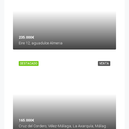
235.000€
Eire 12, aguadulce Almeria
DESTACADO
VENTA
165.000€
Cruz del Cordero, Vélez-Málaga, La Axarquía, Málaga, Andalucía, 29700, España