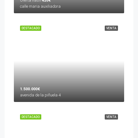
Oferta flash
420€
calle maria auxiliadora
DESTACADO
VENTA
1.500.000€
avenida de la piñuela 4
DESTACADO
VENTA