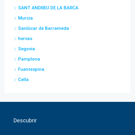
SANT ANDREU DE LA BARCA
Murcia
Sanlúcar de Barrameda
hervas
Segovia
Pamplona
Fuentespina
Cella
Descubrir