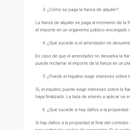
¿Cómo se paga la fianza de alquiler?
La fianza de alquiler se paga al momento de la f
el importe en un organismo público encargado de
¿Qué sucede si el arrendador no devuelve l
En caso de que el arrendador no devuelva la fianza 
puede reclamar el importe de la fianza en un pl
¿Puede el inquilino exigir intereses sobre l
Sí, el inquilino puede exigir intereses sobre la 
haya finalizado. La tasa de interés a aplicar se e
¿Qué sucede si hay daños a la propiedad al
Si hay daños a la propiedad al final del contrato d
para cubrir los costes de reparación. Si el coste