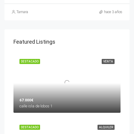
Tamara
hace 3 años
Featured Listings
DESTACADO
VENTA
67.000€
calle isla de lobos 1
DESTACADO
ALQUILER