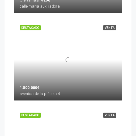
Oferta flash
420€
calle maria auxiliadora
DESTACADO
VENTA
1.500.000€
avenida de la piñuela 4
DESTACADO
VENTA