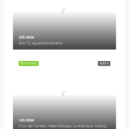
235.000€
Eire 12, aguadulce Almeria
DESTACADO
VENTA
165.000€
Cruz del Cordero, Vélez-Málaga, La Axarquía, Málaga, Andalucía, 29700, España