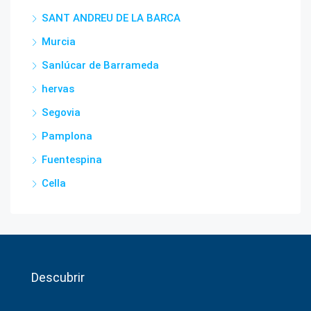
SANT ANDREU DE LA BARCA
Murcia
Sanlúcar de Barrameda
hervas
Segovia
Pamplona
Fuentespina
Cella
Descubrir