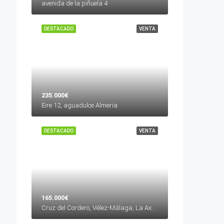
avenida de la piñuela 4
DESTACADO
VENTA
235.000€
Eire 12, aguadulce Almeria
DESTACADO
VENTA
165.000€
Cruz del Cordero, Vélez-Málaga, La Axarquía, Málaga, Andalucía, 29700, España