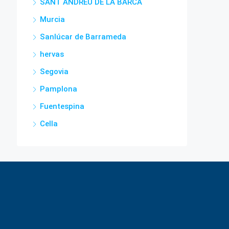
SANT ANDREU DE LA BARCA
Murcia
Sanlúcar de Barrameda
hervas
Segovia
Pamplona
Fuentespina
Cella