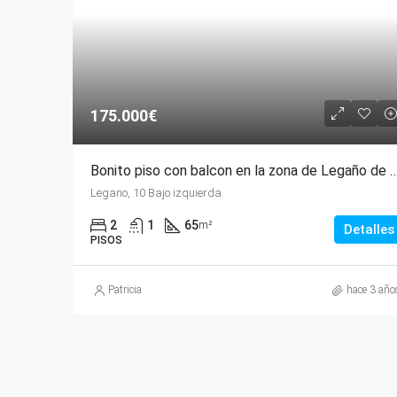
175.000€
Bonito piso con balcon en la zona de Legañ
Legano, 10 Bajo izquierda
2
1
65
m²
Detalles
PISOS
Patricia
hace 3 año