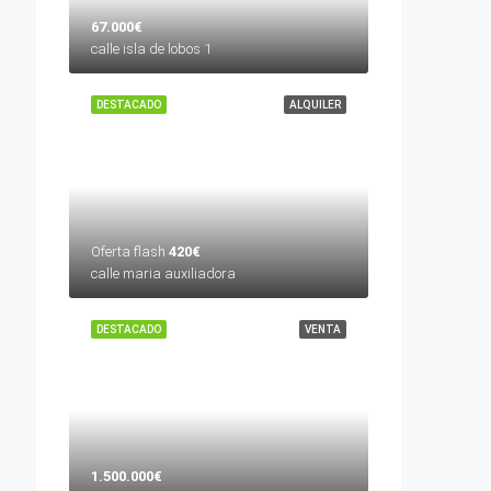
67.000€
calle isla de lobos 1
DESTACADO
ALQUILER
Oferta flash
420€
calle maria auxiliadora
DESTACADO
VENTA
1.500.000€