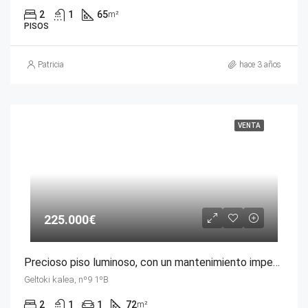
2
1
65
m²
PISOS
Patricia
hace 3 años
VENTA
225.000€
Precioso piso luminoso, con un mantenimiento impecable, junto a la estación a de Berriz
Geltoki kalea, nº9 1ºB
2
1
1
72
m²