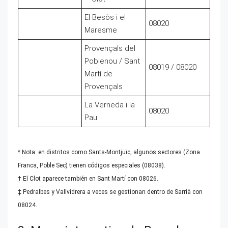
El Besòs i el
08020
Maresme
Provençals del
Poblenou / Sant
08019 / 08020
Martí de
Provençals
La Verneda i la
08020
Pau
* Nota: en distritos como Sants-Montjuïc, algunos sectores (Zona
Franca, Poble Sec) tienen códigos especiales (08038).
† El Clot aparece también en Sant Martí con 08026.
‡ Pedralbes y Vallvidrera a veces se gestionan dentro de Sarrià con
08024.