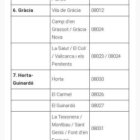
6. Gràcia
Vila de Gràcia
08012
Camp d’en
Grassot / Gràcia
08024
Nova
La Salut / El Coll
/ Vallcarca i els
08023 / 08024
Penitents
7. Horta-
Horta
08030
Guinardó
El Carmel
08026
El Guinardó
08027
La Teixonera /
Montbau / Sant
08031
Genís / Font d’en