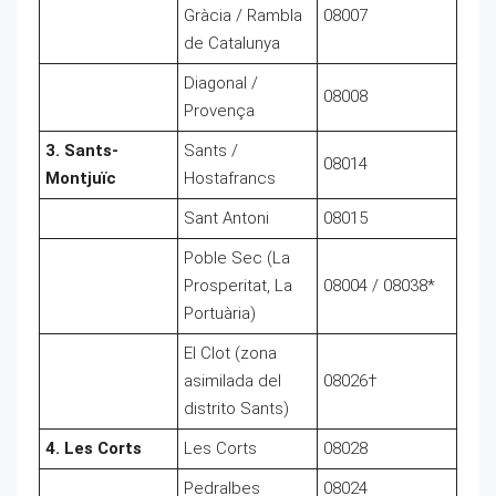
Gràcia / Rambla
08007
de Catalunya
Diagonal /
08008
Provença
3. Sants-
Sants /
08014
Montjuïc
Hostafrancs
Sant Antoni
08015
Poble Sec (La
Prosperitat, La
08004 / 08038*
Portuària)
El Clot (zona
asimilada del
08026†
distrito Sants)
4. Les Corts
Les Corts
08028
Pedralbes
08024