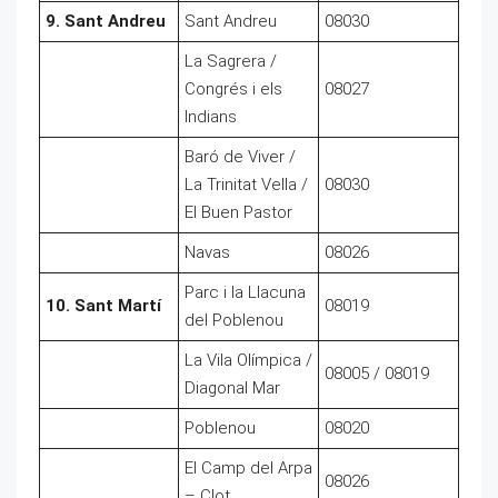
9. Sant Andreu
Sant Andreu
08030
La Sagrera /
Congrés i els
08027
Indians
Baró de Viver /
La Trinitat Vella /
08030
El Buen Pastor
Navas
08026
Parc i la Llacuna
10. Sant Martí
08019
del Poblenou
La Vila Olímpica /
08005 / 08019
Diagonal Mar
Poblenou
08020
El Camp del Arpa
08026
– Clot