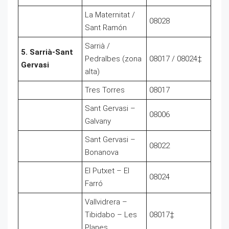
La Maternitat /
08028
Sant Ramón
Sarrià /
5. Sarrià-Sant
Pedralbes (zona
08017 / 08024‡
Gervasi
alta)
Tres Torres
08017
Sant Gervasi –
08006
Galvany
Sant Gervasi –
08022
Bonanova
El Putxet – El
08024
Farró
Vallvidrera –
Tibidabo – Les
08017‡
Planes