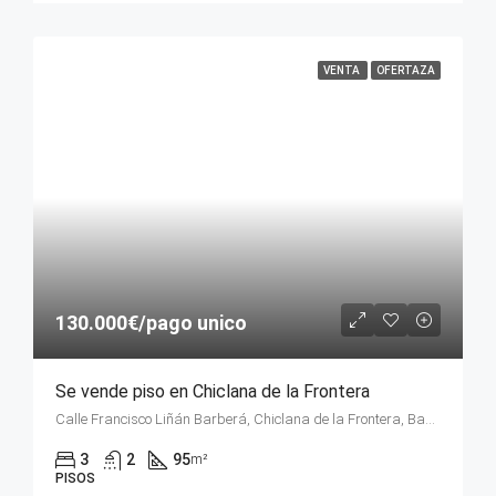
VENTA
OFERTAZA
130.000€/pago unico
Se vende piso en Chiclana de la Frontera
Calle Francisco Liñán Barberá, Chiclana de la Frontera, Bahía de Cádiz, Cádiz, Andalucía, 11130, España
3
2
95
m²
PISOS