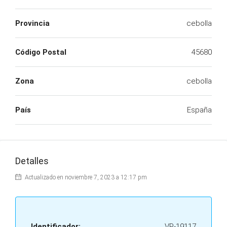
Provincia
cebolla
Código Postal
45680
Zona
cebolla
País
España
Detalles
Actualizado en noviembre 7, 2023 a 12:17 pm
Identificador:
VP-19117