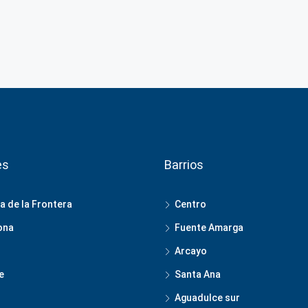
es
Barrios
a de la Frontera
Centro
ona
Fuente Amarga
Arcayo
e
Santa Ana
Aguadulce sur