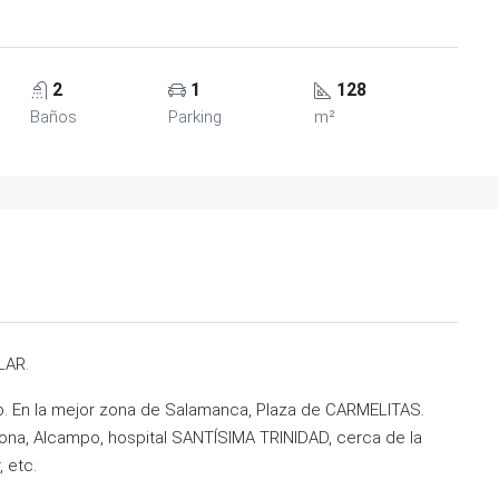
2
1
128
Baños
Parking
m²
LAR.
tio. En la mejor zona de Salamanca, Plaza de CARMELITAS.
dona, Alcampo, hospital SANTÍSIMA TRINIDAD, cerca de la
 etc.