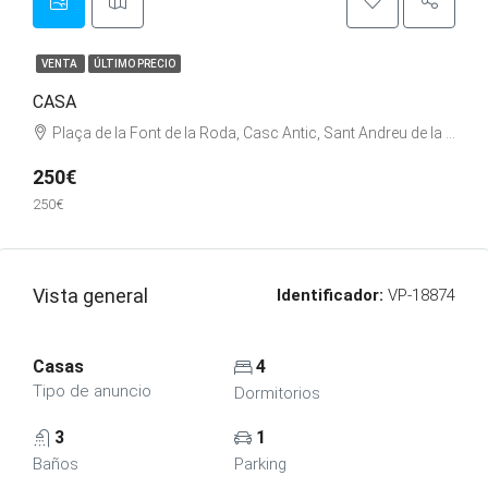
VENTA
ÚLTIMO PRECIO
CASA
Plaça de la Font de la Roda, Casc Antic, Sant Andreu de la Barca, Bajo Llobregat, Barcelona, Cataluña, España
250€
250€
Vista general
Identificador:
VP-18874
Casas
4
Tipo de anuncio
Dormitorios
3
1
Baños
Parking