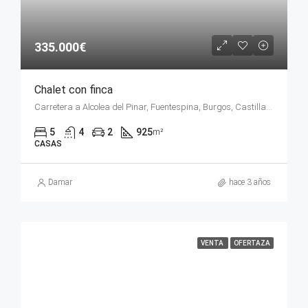
335.000€
Chalet con finca
Carretera a Alcolea del Pinar, Fuentespina, Burgos, Castilla y León, 09471, España
5
4
2
925
m²
CASAS
Damar
hace 3 años
VENTA
OFERTAZA