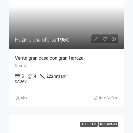
Hazme una oferta
195€
Venta gran casa con gran terraza
Olleria
5
4
222mtrs
m²
CASAS
Alex
hace 3 años
ALQUILER
RESERVADO