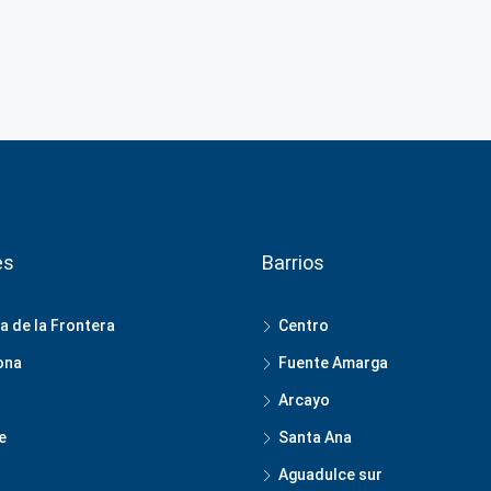
es
Barrios
a de la Frontera
Centro
ona
Fuente Amarga
Arcayo
e
Santa Ana
Aguadulce sur