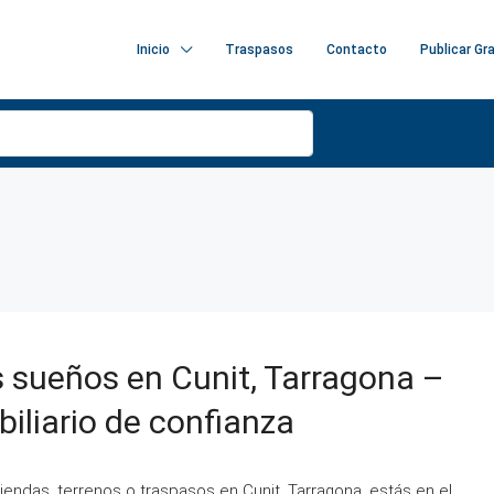
Inicio
Traspasos
Contacto
Publicar Gr
s sueños en Cunit, Tarragona –
biliario de confianza
iendas, terrenos o traspasos en Cunit, Tarragona, estás en el